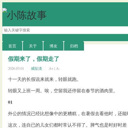
搜
索
关
键
首页
关于
博友
归档
字
假期来了，假期走了
2026-03-01
咸扯淡
A+
|
A-
十一天的长假说来就来，转眼就跑。
转眼又上班一周。唉，空留我还停留在春节的酒肉里。
01
外公的情况已经比想像中的更糟糕，在暑假去看他时，还能
这次，连自已的儿女们都时常认不得了。脾气也是时好时差