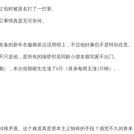
红包时被莫名打了一巴掌。
其它事情真是无可奈何。
友备的新年衣服都差点没用得上，不过他好像也不是特别在意。
不只是他，是所有的隔壁邻居同龄小朋友都宅家不出门。
翻），本次假期硬生生涨了6斤（算来每两天涨1斤呐）。
转移矛盾。这个难道真是资本主义独有的手段？感觉不久的将来