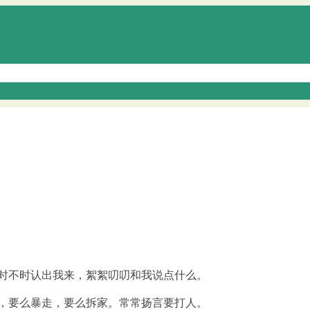
时不时认出我来，絮絮叨叨和我说点什么。
，要么暴走，要么拆家。常常扬言要打人。