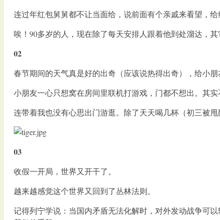
连过年红包舅舅都不让当面给，说前面有个亲戚来看望，给
唉！90多岁的人，现在除了每天安排人跟着他到处溜达，
02
春节期间的天气真是好的出奇（应该说热得出奇），给小朋
小朋友一心只想窝在房间里联机打游戏，门都不想出。其实
连带着我也没有心思出门游逛。除了天天喝几杯（初三被甩
03
收假一开局，世界又开干了。
越来越感觉这个世界又回到了丛林法则。
记得列宁学说：当国内矛盾无法化解时，对外发动战争可以