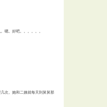
机。嗯。好吧。。。。。。
理几次。她和二姨就每天到舅舅那