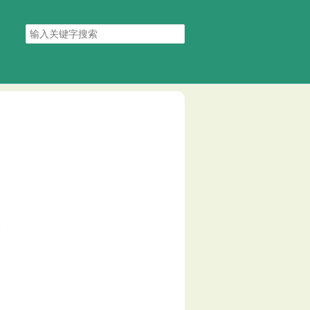
搜
索
关
键
字
。
。