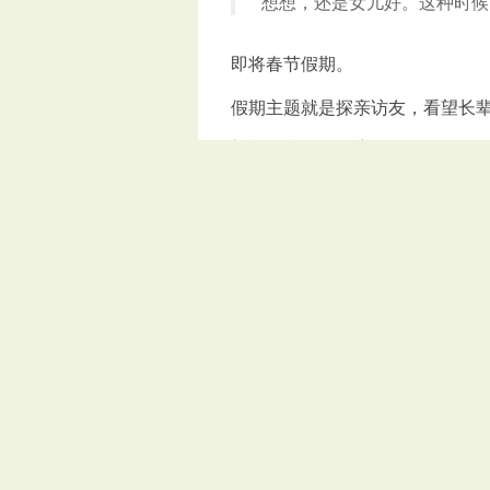
想想，还是女儿好。这种时候
即将春节假期。
假期主题就是探亲访友，看望长
标签:
马年
,
天马行空
上一篇:
上了PDD的贼船
下一篇:
假期来了，假期走了
已有 18 条评论
威言威语
February 27th, 2026 at 10:13 pm
小孩子都这样，我儿子也是经常围