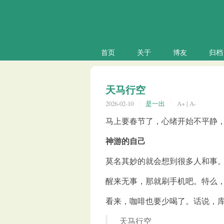
首页
关于
博友
归档
天马行空
2026-02-10
是一出
A+
|
A-
马上要春节了，心绪开始不平静
神游的自己
莫名其妙的就会想到很多人和事
醒来无事，那就刷手机吧。特么
看来，咖啡也要少喝了。话说，
天马行空