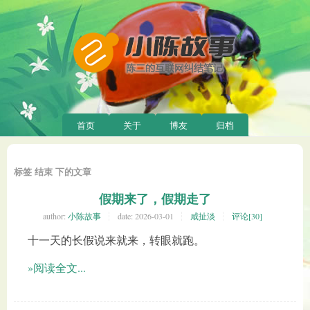
首页
关于
博友
归档
标签 结束 下的文章
假期来了，假期走了
author:
小陈故事
date:
2026-03-01
咸扯淡
评论[30]
十一天的长假说来就来，转眼就跑。
»阅读全文...