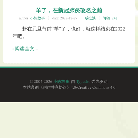
羊了，在新冠肺炎改名之前
author:
小陈故事
date:
2022-12-27
咸扯淡
评论[24]
赶在元旦节前“羊”了，也好，就这样结束在2022
年吧。
»阅读全文...
© 2004-2026
小陈故事
. 由
Typecho
强力驱动.
本站遵循《
创作共享协议
》4.0/
Creative Commons 4.0