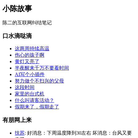
小陈故事
陈二的互联网纠结笔记
口水滴哒滴
这两周持续高温
伤心的孩子啊
黄灯又亮了
半夜醒来千万不要看时间
AI写个小插件
努力做个不扫兴的父母
这段时间
家里的台式机
什么叫请客活动？
假期来了，假期走了
有朋网上来
扶苏
: 好消息：下周温度降到30左右 坏消息：台风又要