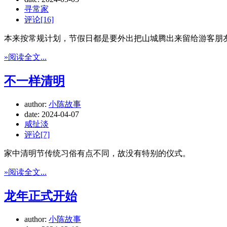
寻常家
评论[16]
本来按常规计划，节假日都是要外出把山城腾出来留给游客朋
»阅读全文...
不一样清明
author:
小陈故事
date:
2024-04-07
咸扯淡
评论[7]
家中清明节传统习俗有点不同，故没有特别的仪式。
»阅读全文...
龙年正式开始
author:
小陈故事