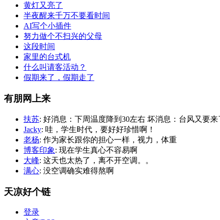
黄灯又亮了
半夜醒来千万不要看时间
AI写个小插件
努力做个不扫兴的父母
这段时间
家里的台式机
什么叫请客活动？
假期来了，假期走了
有朋网上来
扶苏
: 好消息：下周温度降到30左右 坏消息：台风又要来
Jacky
: 哇，学生时代，要好好珍惜啊！
老杨
: 作为家长跟你的担心一样，视力，体重
博客印象
: 现在学生真心不容易啊
大峰
: 这天也太热了，离不开空调。。
满心
: 没空调确实难得熬啊
天凉好个链
登录