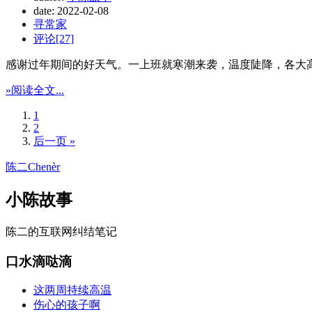
date:
2022-02-08
寻常家
评论[27]
感谢过年期间的好天气。一上班就寒潮来袭，温度陡降，各大
»阅读全文...
1
2
后一页 »
陈二Chenèr
小陈故事
陈二的互联网纠结笔记
口水滴哒滴
这两周持续高温
伤心的孩子啊