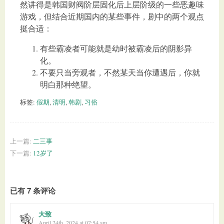
然讲得是韩国财阀阶层固化后上层阶级的一些恶趣味
游戏，但结合近期国内的某些事件，剧中的两个观点
挺合适：
有些霸凌者可能就是幼时被霸凌后的阴影异
化。
不要只当旁观者，不然某天当你遭遇后，你就
明白那种绝望。
标签:
假期
,
清明
,
韩剧
,
习俗
上一篇:
二三事
下一篇:
12岁了
已有 7 条评论
大致
April 24th, 2024 at 07:54 am