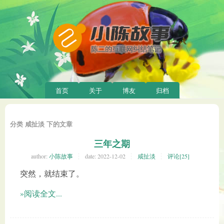
首页
关于
博友
归档
分类 咸扯淡 下的文章
三年之期
author:
小陈故事
date:
2022-12-02
咸扯淡
评论[25]
突然，就结束了。
»阅读全文...