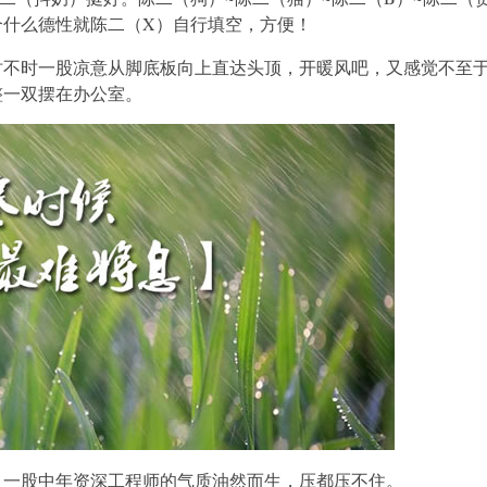
个什么德性就陈二（X）自行填空，方便！
时一股凉意从脚底板向上直达头顶，开暖风吧，又感觉不至于
整一双摆在办公室。
股中年资深工程师的气质油然而生，压都压不住。