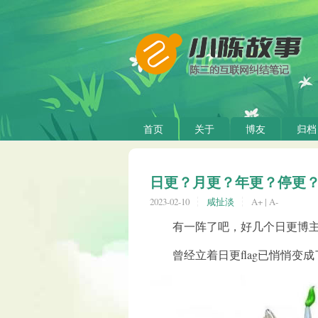
首页
关于
博友
归档
日更？月更？年更？停更
2023-02-10
咸扯淡
A+
|
A-
有一阵了吧，好几个日更博主
曾经立着日更flag已悄悄变