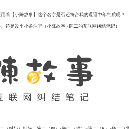
用着【小陈故事】这个名字是否还符合我的逗逼中年气质呢？
还是改个小备注吧（小陈故事 - 陈二的互联网纠结笔记）
t/陈二（抖奶）挺好。陈二（狗）~陈二（猫）~陈二（B）~陈二（