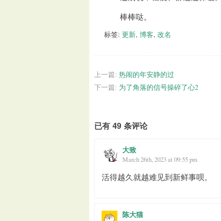
棒棒哒。
标签:
更新
,
博客
,
改名
上一篇:
热闹的年安静的过
下一篇:
为了角落的信号操碎了心2
已有 49 条评论
大致
March 26th, 2023 at 09:55 pm
活得越久就越难见到新鲜事呗。
陈大猫