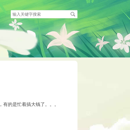
搜
索
关
键
字
，有的是忙着搞大钱了。。。