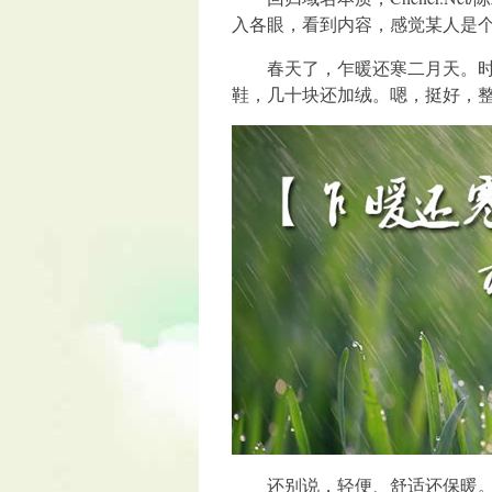
入各眼，看到内容，感觉某人是
春天了，乍暖还寒二月天。时不
鞋，几十块还加绒。嗯，挺好，
还别说，轻便、舒适还保暖。一