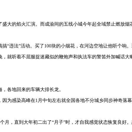
盛大的焰火汇演。而成渝间的五线小城今年起全域禁止燃放烟
“违法”活动。买了100块的小烟花，在河边空地让他听个响
就听着不屈服捉迷藏似的鞭炮声和执法车的警笛外加喊话大喇叭
，各地回来的车辆大排长龙。
为感染高峰在1月中旬左右就全国各地不分城乡同步神奇落幕了
月，直到大年初二出了“月子”时，才自我感觉状态恢复良好。