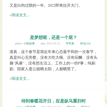
又是白驹过隙的一年。2022即将拉开大门。
»阅读全文...
是梦想呢，还是一个屁？
author:
小陈故事
date:
2021-02-22
寻常家
评论[16]
港真，这个春节是我近年来心态最平和的一次春节，
真是叫心无旁婺。没有大吃大喝、没有应酬、没有头
脑“风暴”，没有想生活上、工作上的一些P事；纯刷
剧、陪家人逛公园晒太阳，人都晒黑了。
»阅读全文...
待到春暖花开日，应是纵马重归时
author:
小陈故事
date:
2021-01-03
咸扯淡
评论[6]