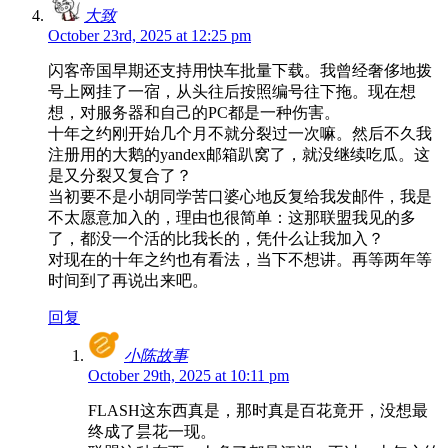
大致
October 23rd, 2025 at 12:25 pm
闪客帝国早期还支持用快车批量下载。我曾经奢侈地拨
号上网挂了一宿，从头往后按照编号往下拖。现在想
想，对服务器和自己的PC都是一种伤害。
十年之约刚开始几个月不就分裂过一次嘛。然后不久我
注册用的大鹅的yandex邮箱趴窝了，就没继续吃瓜。这
是又分裂又复合了？
当初要不是小胡同学苦口婆心地反复给我发邮件，我是
不太愿意加入的，理由也很简单：这那联盟我见的多
了，都没一个活的比我长的，凭什么让我加入？
对现在的十年之约也有看法，当下不想讲。再等两年等
时间到了再说出来吧。
回复
小陈故事
October 29th, 2025 at 10:11 pm
FLASH这东西真是，那时真是百花竟开，没想最
终成了昙花一现。