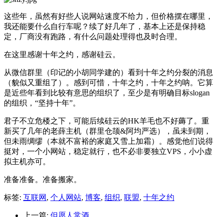
这些年，虽然有好些人说网站速度不给力，但价格摆在哪里，
我还能要什么自行车呢？续了好几年了，基本上还是保持稳
定，厂商没有跑路，有什么问题处理得也及时合理。
在这里感谢十年之约，感谢硅云。
从微信群里（印记的小胡同学建的）看到十年之约分裂的消息
（貌似又重组了）。感到可惜，十年之约，十年之约呐。它算
是近些年看到比较有意思的组织了，至少是有明确目标slogan
的组织，“坚持十年”。
君子不立危楼之下，可能后续硅云的HK羊毛也不好薅了。重
新买了几年的老薛主机（群里仓颉&阿均严选），虽未到期，
但未雨绸缪（本就不富裕的家庭又雪上加霜）。感觉他们说得
挺对，一个小网站，稳定就行，也不必非要独立VPS，小小虚
拟主机亦可。
准备准备。准备搬家。
标签:
互联网
,
个人网站
,
博客
,
组织
,
联盟
,
十年之约
上一篇:
但愿人常酒