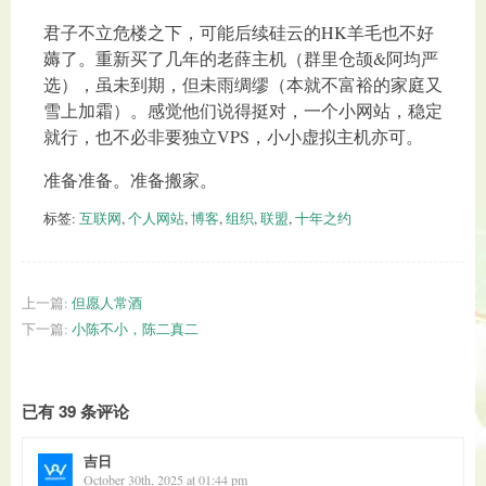
君子不立危楼之下，可能后续硅云的HK羊毛也不好
薅了。重新买了几年的老薛主机（群里仓颉&阿均严
选），虽未到期，但未雨绸缪（本就不富裕的家庭又
雪上加霜）。感觉他们说得挺对，一个小网站，稳定
就行，也不必非要独立VPS，小小虚拟主机亦可。
准备准备。准备搬家。
标签:
互联网
,
个人网站
,
博客
,
组织
,
联盟
,
十年之约
上一篇:
但愿人常酒
下一篇:
小陈不小，陈二真二
已有 39 条评论
吉日
October 30th, 2025 at 01:44 pm