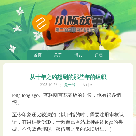
首页
关于
博友
归档
从十年之约想到的那些年的组织
2025-10-22
是一出
A+
|
A-
long long ago。互联网百花齐放的时候，也有很多组
织。
至今印象还比较深的（以下指的时，需要注册审核认
证，有组织身份ID，一般自己网站上挂组织logo的类
型。不含蓝色理想、落伍者之类的论坛组织。）