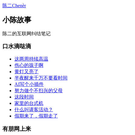
陈二Chenèr
小陈故事
陈二的互联网纠结笔记
口水滴哒滴
这两周持续高温
伤心的孩子啊
黄灯又亮了
半夜醒来千万不要看时间
AI写个小插件
努力做个不扫兴的父母
这段时间
家里的台式机
什么叫请客活动？
假期来了，假期走了
有朋网上来