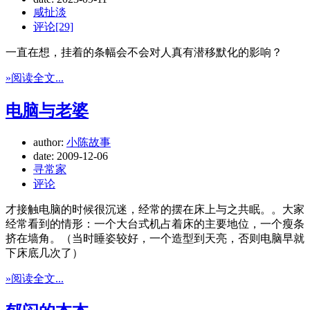
咸扯淡
评论[29]
一直在想，挂着的条幅会不会对人真有潜移默化的影响？
»阅读全文...
电脑与老婆
author:
小陈故事
date:
2009-12-06
寻常家
评论
才接触电脑的时候很沉迷，经常的摆在床上与之共眠。。大家
经常看到的情形：一个大台式机占着床的主要地位，一个瘦条
挤在墙角。（当时睡姿较好，一个造型到天亮，否则电脑早就
下床底几次了）
»阅读全文...