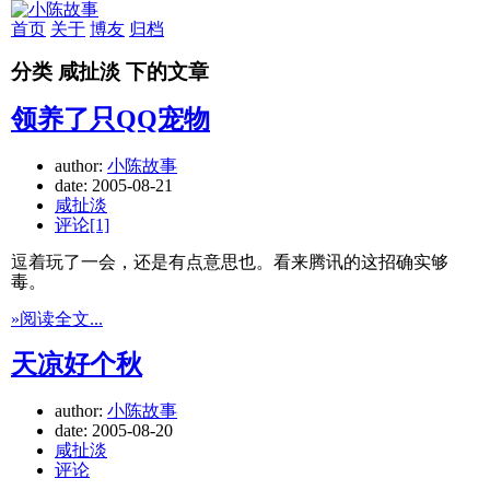
首页
关于
博友
归档
分类 咸扯淡 下的文章
领养了只QQ宠物
author:
小陈故事
date:
2005-08-21
咸扯淡
评论[1]
逗着玩了一会，还是有点意思也。看来腾讯的这招确实够
毒。
»阅读全文...
天凉好个秋
author:
小陈故事
date:
2005-08-20
咸扯淡
评论