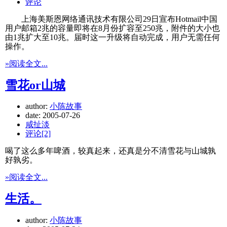
评论
上海美斯恩网络通讯技术有限公司29日宣布Hotmail中国
用户邮箱2兆的容量即将在8月份扩容至250兆，附件的大小也
由1兆扩大至10兆。届时这一升级将自动完成，用户无需任何
操作。
»阅读全文...
雪花or山城
author:
小陈故事
date:
2005-07-26
咸扯淡
评论[2]
喝了这么多年啤酒，较真起来，还真是分不清雪花与山城孰
好孰劣。
»阅读全文...
生活。
author:
小陈故事