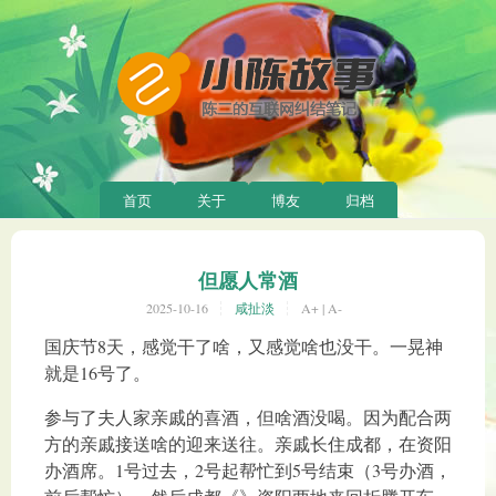
首页
关于
博友
归档
但愿人常酒
2025-10-16
咸扯淡
A+
|
A-
国庆节8天，感觉干了啥，又感觉啥也没干。一晃神
就是16号了。
参与了夫人家亲戚的喜酒，但啥酒没喝。因为配合两
方的亲戚接送啥的迎来送往。亲戚长住成都，在资阳
办酒席。1号过去，2号起帮忙到5号结束（3号办酒，