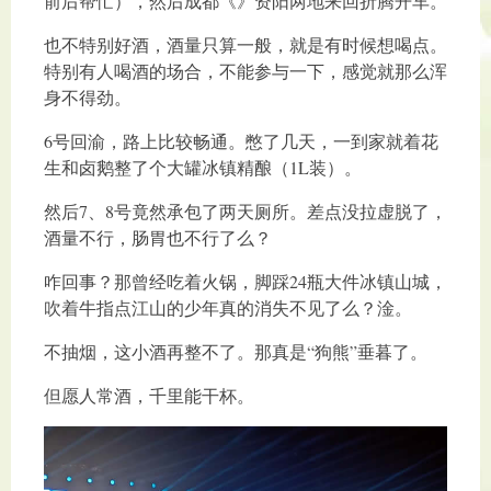
前后帮忙），然后成都《》资阳两地来回折腾开车。
也不特别好酒，酒量只算一般，就是有时候想喝点。
特别有人喝酒的场合，不能参与一下，感觉就那么浑
身不得劲。
6号回渝，路上比较畅通。憋了几天，一到家就着花
生和卤鹅整了个大罐冰镇精酿（1L装）。
然后7、8号竟然承包了两天厕所。差点没拉虚脱了，
酒量不行，肠胃也不行了么？
咋回事？那曾经吃着火锅，脚踩24瓶大件冰镇山城，
吹着牛指点江山的少年真的消失不见了么？淦。
不抽烟，这小酒再整不了。那真是“狗熊”垂暮了。
但愿人常酒，千里能干杯。