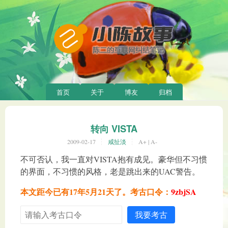
首页
关于
博友
归档
转向 VISTA
2009-02-17
咸扯淡
A+
|
A-
不可否认，我一直对VISTA抱有成见。豪华但不习惯
的界面，不习惯的风格，老是跳出来的UAC警告。
本文距今已有17年5月21天了。考古口令：
9zbjSA
我要考古