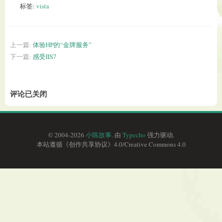
标签:
vista
上一篇:
体验HP的“金牌服务”
下一篇:
感受IIS7
评论已关闭
© 2004-2026
小陈故事
. 由
Typecho
强力驱动.
本站遵循《
创作共享协议
》4.0/
Creative Commons 4.0