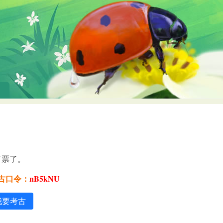
了票了。
考古口令：
nB5kNU
我要考古