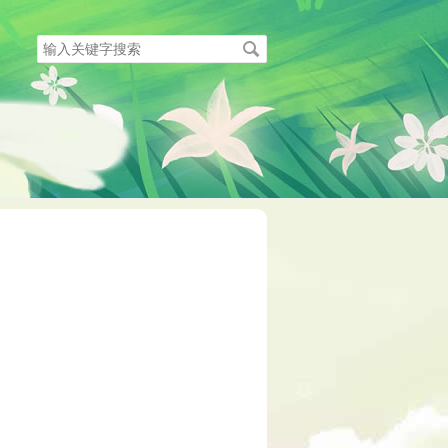
搜
索
关
键
字