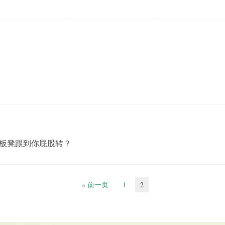
板凳跟到你屁股转？
« 前一页
1
2