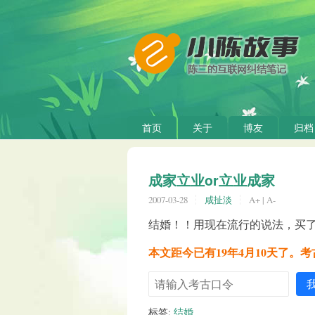
首页
关于
博友
归档
成家立业or立业成家
2007-03-28
咸扯淡
A+
|
A-
结婚！！用现在流行的说法，买
本文距今已有19年4月10天了。
标签:
结婚