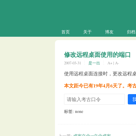
首页
关于
博友
归档
修改远程桌面使用的端口
2007-03-31
是一出
A+
|
A-
使用远程桌面连接时，更改远程
本文距今已有19年4月6天了。考
标签: none
上一篇:
成家立业or立业成家