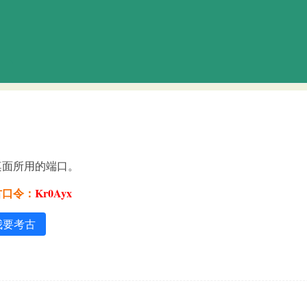
桌面所用的端口。
古口令：
Kr0Ayx
我要考古