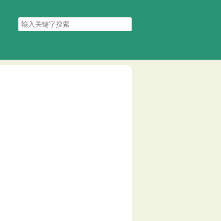
搜
索
关
键
字