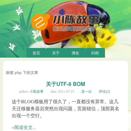
首页
关于
博友
归档
标签 php 下的文章
关于UTF-8 BOM
author:
小陈故事
date:
2011-07-23
是一出
评论[2]
这个BLOG模板用了很久了，一直都没有异常。这几
天迁移服务器后突然出现问题，页面错位，顶部莫名
出现一个空行。
»阅读全文...