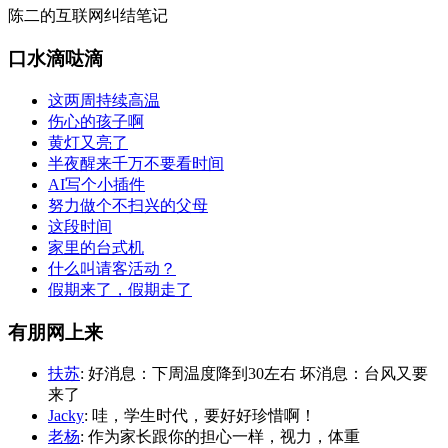
陈二的互联网纠结笔记
口水滴哒滴
这两周持续高温
伤心的孩子啊
黄灯又亮了
半夜醒来千万不要看时间
AI写个小插件
努力做个不扫兴的父母
这段时间
家里的台式机
什么叫请客活动？
假期来了，假期走了
有朋网上来
扶苏
: 好消息：下周温度降到30左右 坏消息：台风又要
来了
Jacky
: 哇，学生时代，要好好珍惜啊！
老杨
: 作为家长跟你的担心一样，视力，体重