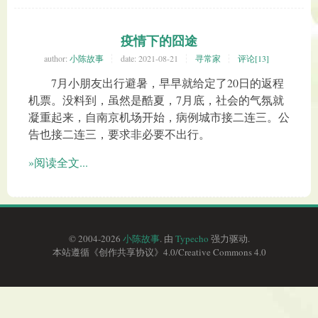
疫情下的囧途
author:
小陈故事
date:
2021-08-21
寻常家
评论[13]
7月小朋友出行避暑，早早就给定了20日的返程
机票。没料到，虽然是酷夏，7月底，社会的气氛就
凝重起来，自南京机场开始，病例城市接二连三。公
告也接二连三，要求非必要不出行。
»阅读全文...
© 2004-2026
小陈故事
. 由
Typecho
强力驱动.
本站遵循《
创作共享协议
》4.0/
Creative Commons 4.0