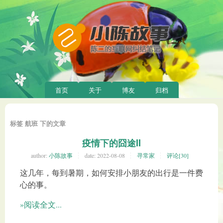
首页
关于
博友
归档
标签 航班 下的文章
疫情下的囧途II
author:
小陈故事
date:
2022-08-08
寻常家
评论[30]
这几年，每到暑期，如何安排小朋友的出行是一件费
心的事。
»阅读全文...