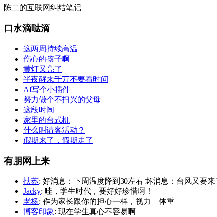
陈二的互联网纠结笔记
口水滴哒滴
这两周持续高温
伤心的孩子啊
黄灯又亮了
半夜醒来千万不要看时间
AI写个小插件
努力做个不扫兴的父母
这段时间
家里的台式机
什么叫请客活动？
假期来了，假期走了
有朋网上来
扶苏
: 好消息：下周温度降到30左右 坏消息：台风又要来
Jacky
: 哇，学生时代，要好好珍惜啊！
老杨
: 作为家长跟你的担心一样，视力，体重
博客印象
: 现在学生真心不容易啊