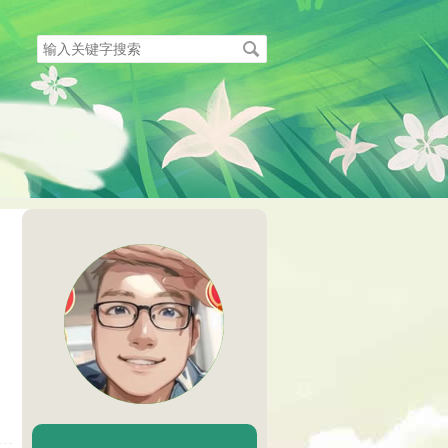
搜
索
关
键
字
陈二Chenèr