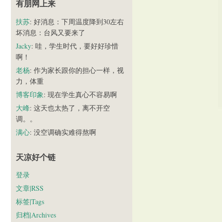
有朋网上来
扶苏
: 好消息：下周温度降到30左右
坏消息：台风又要来了
Jacky
: 哇，学生时代，要好好珍惜
啊！
老杨
: 作为家长跟你的担心一样，视
力，体重
博客印象
: 现在学生真心不容易啊
大峰
: 这天也太热了，离不开空
调。。
满心
: 没空调确实难得熬啊
天凉好个链
登录
文章|RSS
标签|Tags
归档|Archives