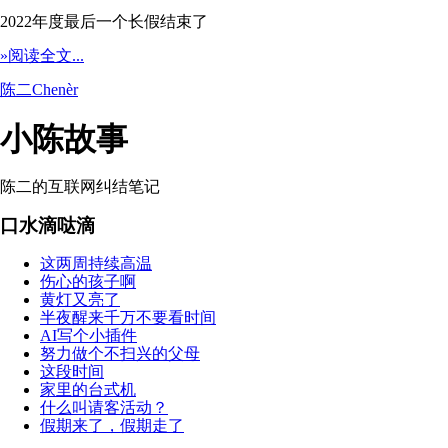
2022年度最后一个长假结束了
»阅读全文...
陈二Chenèr
小陈故事
陈二的互联网纠结笔记
口水滴哒滴
这两周持续高温
伤心的孩子啊
黄灯又亮了
半夜醒来千万不要看时间
AI写个小插件
努力做个不扫兴的父母
这段时间
家里的台式机
什么叫请客活动？
假期来了，假期走了