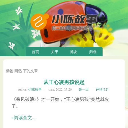
首页
关于
博友
归档
标签 回忆 下的文章
从王心凌男孩说起
author:
小陈故事
date:
2022-05-26
是一出
评论[32]
《乘风破浪3》才一开始，“王心凌男孩”突然就火
了。
»阅读全文...