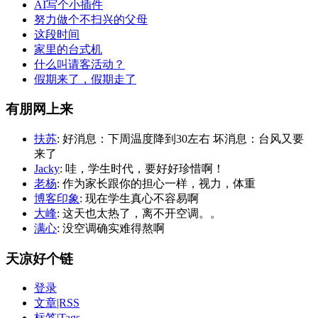
AI写个小插件
努力做个不扫兴的父母
这段时间
家里的台式机
什么叫请客活动？
假期来了，假期走了
有朋网上来
扶苏
: 好消息：下周温度降到30左右 坏消息：台风又要
来了
Jacky
: 哇，学生时代，要好好珍惜啊！
老杨
: 作为家长跟你的担心一样，视力，体重
博客印象
: 现在学生真心不容易啊
大峰
: 这天也太热了，离不开空调。。
满心
: 没空调确实难得熬啊
天凉好个链
登录
文章|RSS
标签|Tags