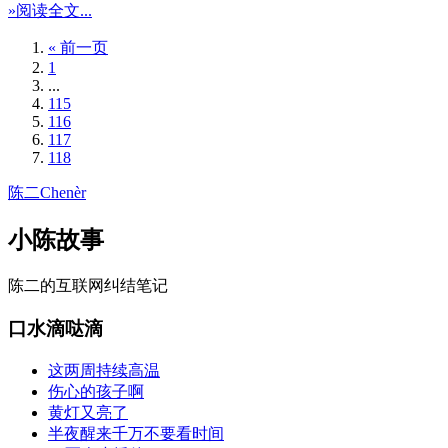
»阅读全文...
« 前一页
1
...
115
116
117
118
陈二Chenèr
小陈故事
陈二的互联网纠结笔记
口水滴哒滴
这两周持续高温
伤心的孩子啊
黄灯又亮了
半夜醒来千万不要看时间