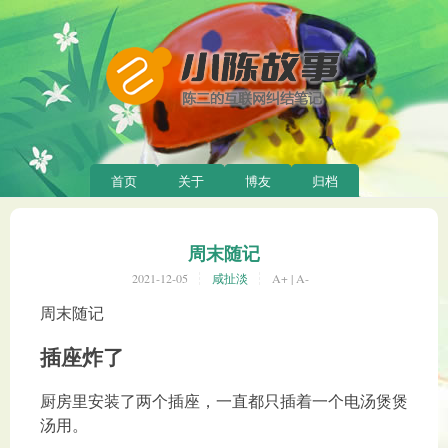
首页
关于
博友
归档
周末随记
2021-12-05
咸扯淡
A+
|
A-
周末随记
插座炸了
厨房里安装了两个插座，一直都只插着一个电汤煲煲
汤用。