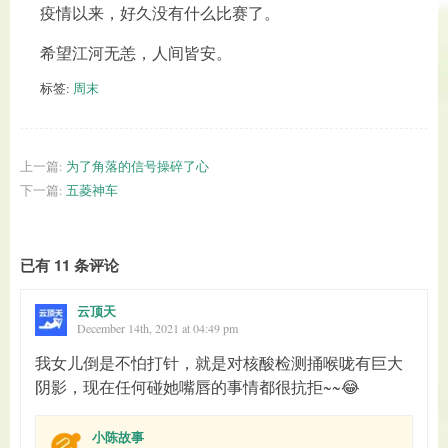
疫情以来，好久没有什么比赛了。
希望江河无恙，人间皆安。
标签:
周末
上一篇:
为了角落的信号操碎了心
下一篇:
五菱神车
已有 11 条评论
云顶天
December 14th, 2021 at 04:49 pm
我女儿倒是不怕打针，就是对核酸检测捅喉咙有巨大
阴影，现在任何碰她嘴唇的事情都很抗拒~~😂
小陈故事