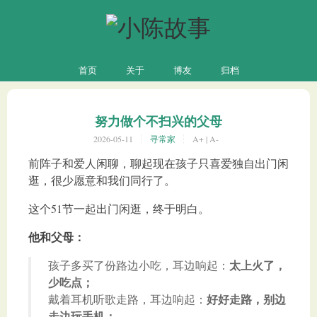
首页
关于
博友
归档
努力做个不扫兴的父母
2026-05-11
寻常家
A+
|
A-
前阵子和爱人闲聊，聊起现在孩子只喜爱独自出门闲
逛，很少愿意和我们同行了。
这个51节一起出门闲逛，终于明白。
他和父母：
太上火了，
孩子多买了份路边小吃，耳边响起：
少吃点；
好好走路，别边
戴着耳机听歌走路，耳边响起：
走边玩手机；