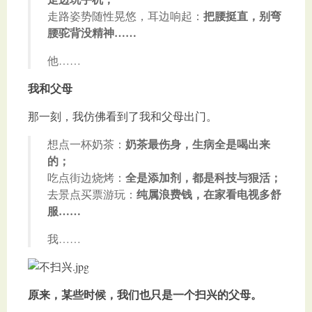
把腰挺直，别弯
走路姿势随性晃悠，耳边响起：
腰驼背没精神……
他……
我和父母
那一刻，我仿佛看到了我和父母出门。
奶茶最伤身，生病全是喝出来
想点一杯奶茶：
的；
全是添加剂，都是科技与狠活；
吃点街边烧烤：
纯属浪费钱，在家看电视多舒
去景点买票游玩：
服……
我……
原来，某些时候，我们也只是一个扫兴的父母。