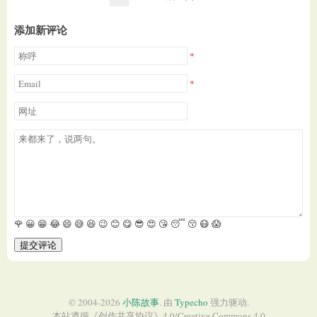
添加新评论
🌹
😀
😁
😂
😄
😅
😆
😉
😊
😋
😎
😍
😘
😴
😚
😷
😱
提交评论
© 2004-2026
小陈故事
. 由
Typecho
强力驱动.
本站遵循《
创作共享协议
》4.0/
Creative Commons 4.0