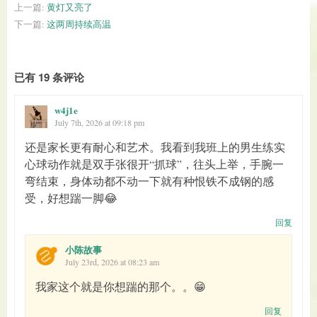
上一篇:
黄灯又亮了
下一篇:
这两周持续高温
已有 19 条评论
w4j1e
July 7th, 2026 at 09:18 pm
还是家长更有耐心和艺术。我看到我班上的男生练实
心球动作就是双手张很开“抓球”，往头上举，手腕一
弯结束，身体动都不动一下就有种恨铁不成钢的感
受，好想踹一脚😂
回复
小陈故事
July 23rd, 2026 at 08:23 am
我家这个就是你想踹的那个。。😁
回复