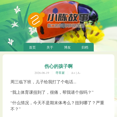
首页
关于
博友
归档
伤心的孩子啊
2026-06-19
寻常家
A+
|
A-
周三临下班，儿子给我打了个电话...
“我上体育课扭到了，很痛，帮我请个假吗？”
“什么情况，今天不是期末体考么？扭到哪了？严重
不？”