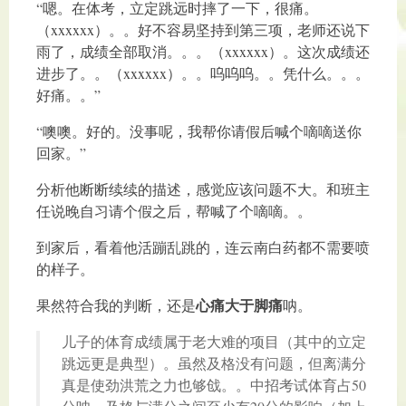
“嗯。在体考，立定跳远时摔了一下，很痛。
（xxxxxx）。。好不容易坚持到第三项，老师还说下
雨了，成绩全部取消。。。（xxxxxx）。这次成绩还
进步了。。（xxxxxx）。。呜呜呜。。凭什么。。。
好痛。。”
“噢噢。好的。没事呢，我帮你请假后喊个嘀嘀送你
回家。”
分析他断断续续的描述，感觉应该问题不大。和班主
任说晚自习请个假之后，帮喊了个嘀嘀。。
到家后，看着他活蹦乱跳的，连云南白药都不需要喷
的样子。
心痛大于脚痛
果然符合我的判断，还是
呐。
儿子的体育成绩属于老大难的项目（其中的立定
跳远更是典型）。虽然及格没有问题，但离满分
真是使劲洪荒之力也够戗。。中招考试体育占50