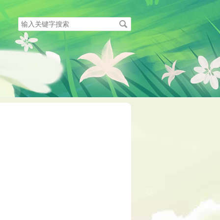
搜
索
关
键
字