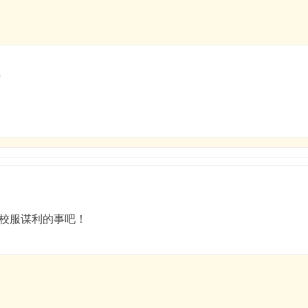
m
校服谋利的事吧！
。