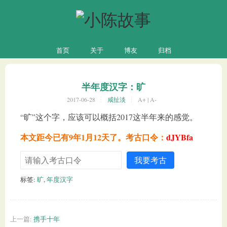
首页
关于
博友
归档
半年度汉字：旷
2017-06-28
咸扯淡
A+
|
A-
“旷”这个字，应该可以概括2017这半年来的感觉。
本文距今已有9年1月12天了。考古口令：
dJYBfa
我要考古
标签:
旷
,
年度汉字
上一篇:
携手十年