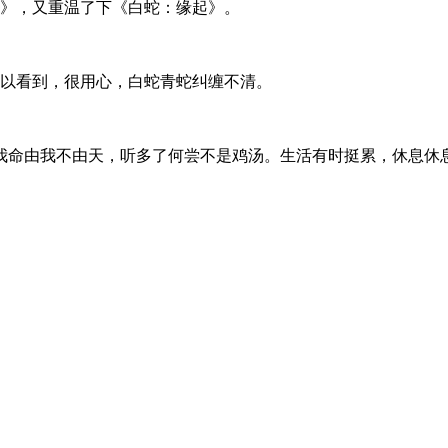
》，又重温了下《白蛇：缘起》。
以看到，很用心，白蛇青蛇纠缠不清。
命由我不由天，听多了何尝不是鸡汤。生活有时挺累，休息休息