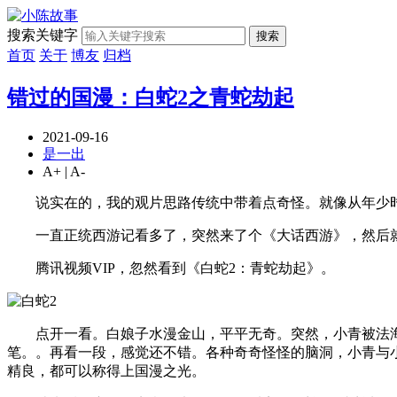
搜索关键字
搜索
首页
关于
博友
归档
错过的国漫：白蛇2之青蛇劫起
2021-09-16
是一出
A+
|
A-
说实在的，我的观片思路传统中带着点奇怪。就像从年少时
一直正统西游记看多了，突然来了个《大话西游》，然后就
腾讯视频VIP，忽然看到《白蛇2：青蛇劫起》。
点开一看。白娘子水漫金山，平平无奇。突然，小青被法海
笔。。再看一段，感觉还不错。各种奇奇怪怪的脑洞，小青与
精良，都可以称得上国漫之光。