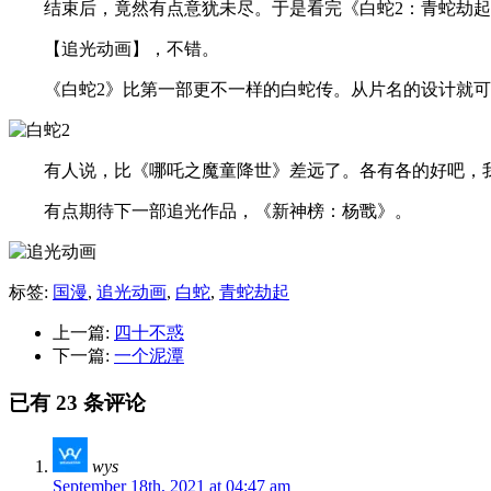
结束后，竟然有点意犹未尽。于是看完《白蛇2：青蛇劫起
【追光动画】，不错。
《白蛇2》比第一部更不一样的白蛇传。从片名的设计就可
有人说，比《哪吒之魔童降世》差远了。各有各的好吧，我
有点期待下一部追光作品，《新神榜：杨戬》。
标签:
国漫
,
追光动画
,
白蛇
,
青蛇劫起
上一篇:
四十不惑
下一篇:
一个泥潭
已有 23 条评论
wys
September 18th, 2021 at 04:47 am