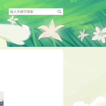
搜
索
关
键
字