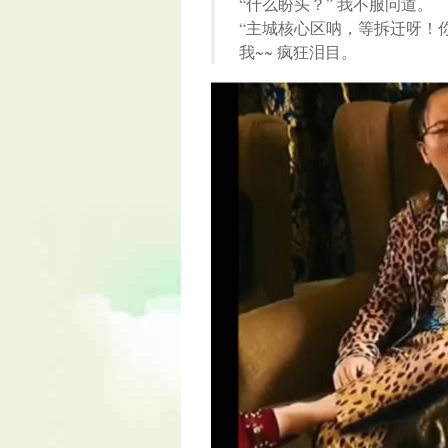
“什么盼头？” 我不服问道。
“主城核心区呐，等拆迁呀！
我~~ 疯狂泪目。