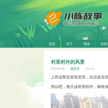
首页
关于
博友
归档
村里村外的风景
2024-10-18
咸扯淡
A+
|
A-
上班这附近挺有意思，左边是全
所以吧，每天这村里村外，都有