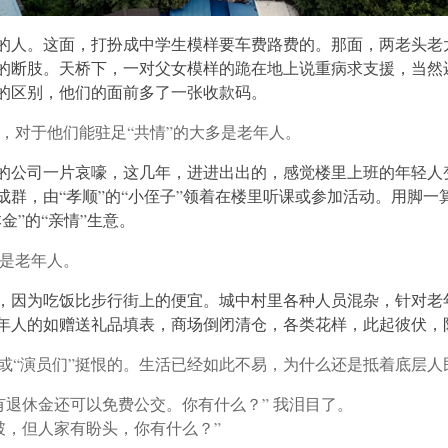
的人。这面，打扮成中学生模样要车费路费的。那面，两老头老
的断肢。天桥下，一对父女模样的跪在地上说重病求支援，当然
的区别，他们的面前多了一张收款码。
，对于他们能驻足“共情”的大多是老年人。
的公司一片哀嚎，这几年，进进出出的，感觉楼里上班的年轻人
群，由“孝顺”的“小侄子”领着在楼里听课或参加活动。用脚一
金”的“亲情”生意。
是老年人。
，因为吃饭比步行街上的便宜。城中村里各种人员混杂，针对老年
年人的如赠送礼品填表，商场倒闭清仓，各类花样，此起彼伏，
”或“演员们”挺恨的。生活已经如此不易，为什么还是抵着底层
有退休金还可以免费公交。你有什么？” 我泪目了。
破，但人家有盼头，你有什么？”