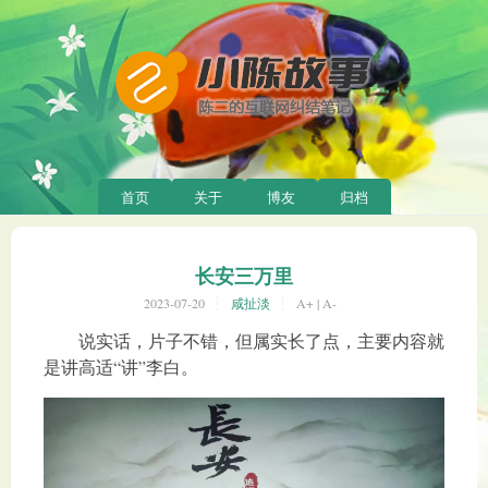
首页
关于
博友
归档
长安三万里
2023-07-20
咸扯淡
A+
|
A-
说实话，片子不错，但属实长了点，主要内容就
是讲高适“讲”李白。