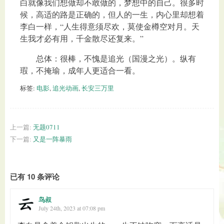
白就像我们想做却不敢做的，梦想中的自己。很多时
候，高适的路是正确的，但人的一生，内心里却想着
李白一样，“人生得意须尽欢，莫使金樽空对月。天
生我才必有用，千金散尽还复来。”
总体：很棒，不愧是追光（国漫之光）。纵有
瑕，不掩瑜，成年人更适合一看。
标签:
电影
,
追光动画
,
长安三万里
上一篇:
无题0711
下一篇:
又是一阵暴雨
已有 10 条评论
鸟叔
July 24th, 2023 at 07:08 pm