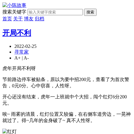
搜索关键字
搜索
首页
关于
博友
归档
开局不利
2022-02-25
寻常家
A+
|
A-
虎年开局不利呀
节前路边停车被贴条，原以为要中招200元，查看了为首次警
告，0元0分。心中窃喜，人性呀。
开心还没有结束，虎年一上班就中个大招，闯个红灯6分200
元。
唉~ 雨雾的清晨，红灯位置又较偏，在右侧车道旁边，一晃神
就过了。得~几年的金身破了~ 真不人性呀。