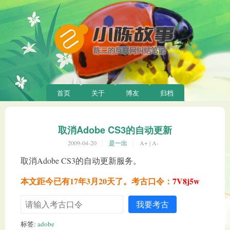
首页
关于
博友
归档
取消Adobe CS3的自动更新
2009-04-20
是一出
A+
|
A-
取消Adobe CS3的自动更新服务。
本文距今已有17年3月20天了。考古口令：
7V8j5w
我要考古
标签:
adobe