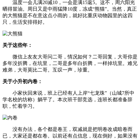
温度一会儿满20减10，一会是满15返5。这不，周六阳光
晒得冒油。周日又是中雨猛降10度，冻成“熊猫”。当然，真正
的大熊猫是不在意这点小雨的，就好比重庆动物园里的这四
只，生活安排得好。
关于这些年：
微信上友友大哥问二哥，情况如何？二哥回复，大哥你是
多年没折腾，在坑里，二哥是多年白折腾，一样掉坑里。难兄
难弟，大哥莫比二哥。互叹一声，珍重。
关于小升初内卷：
小家伙回来说，班上已经有人上岸“七龙珠”（山城7所中
学名校的坊称）躺平了。本次班干部竞选，连班长都准备辞
职，忙着学习。
没有办法，各个都是卷王，双减就是把明卷改成暗卷而
已，大家还是都在卷。以前还有点信息，现在倒好，如果没有