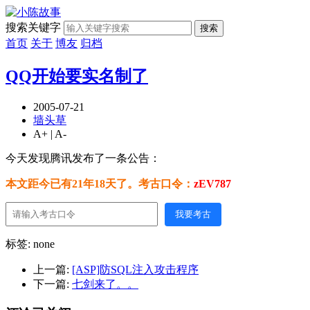
搜索关键字
搜索
首页
关于
博友
归档
QQ开始要实名制了
2005-07-21
墙头草
A+
|
A-
今天发现腾讯发布了一条公告：
本文距今已有21年18天了。考古口令：
zEV787
我要考古
标签: none
上一篇:
[ASP]防SQL注入攻击程序
下一篇:
七剑来了。。