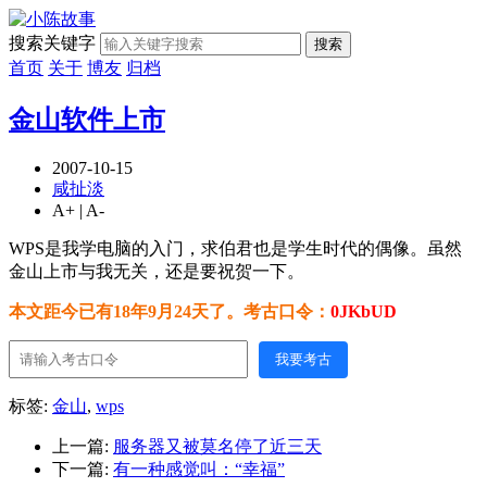
搜索关键字
搜索
首页
关于
博友
归档
金山软件上市
2007-10-15
咸扯淡
A+
|
A-
WPS是我学电脑的入门，求伯君也是学生时代的偶像。虽然
金山上市与我无关，还是要祝贺一下。
本文距今已有18年9月24天了。考古口令：
0JKbUD
我要考古
标签:
金山
,
wps
上一篇:
服务器又被莫名停了近三天
下一篇:
有一种感觉叫：“幸福”