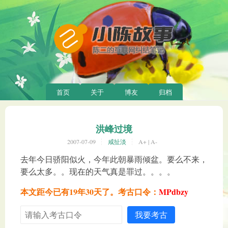
首页
关于
博友
归档
洪峰过境
2007-07-09
咸扯淡
A+
|
A-
去年今日骄阳似火，今年此朝暴雨倾盆。要么不来，
要么太多。。现在的天气真是罪过。。。。
本文距今已有19年30天了。考古口令：
MPdbzy
我要考古