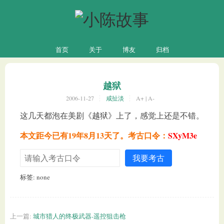
首页
关于
博友
归档
越狱
2006-11-27
咸扯淡
A+
|
A-
这几天都泡在美剧《越狱》上了，感觉上还是不错。
本文距今已有19年8月13天了。考古口令：
SXyM3e
我要考古
标签: none
上一篇:
城市猎人的终极武器-遥控狙击枪