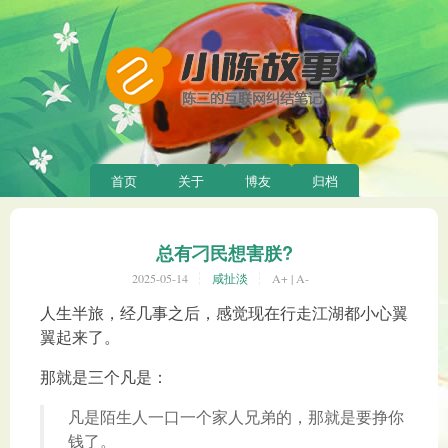
首页
关于
博友
归档
总有刁民想害朕?
2025-05-14
咸扯淡
A+
|
A-
人生半旅，经几事之后，感觉现在行走江湖都小心翼
翼起来了。
那就是三个凡是：
凡是陌生人一口一个家人兄弟的，那就是要挣你
钱了。