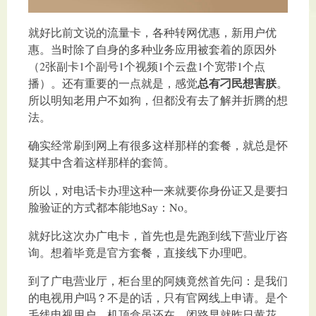
就好比前文说的流量卡，各种转网优惠，新用户优
惠。当时除了自身的多种业务应用被套着的原因外
（2张副卡1个副号1个视频1个云盘1个宽带1个点
总有刁民想害朕
播）。还有重要的一点就是，感觉
。
所以明知老用户不如狗，但都没有去了解并折腾的想
法。
确实经常刷到网上有很多这样那样的套餐，就总是怀
疑其中含着这样那样的套筒。
所以，对电话卡办理这种一来就要你身份证又是要扫
脸验证的方式都本能地Say：No。
就好比这次办广电卡，首先也是先跑到线下营业厅咨
询。想着毕竟是官方套餐，直接线下办理吧。
到了广电营业厅，柜台里的阿姨竟然首先问：是我们
的电视用户吗？不是的话，只有官网线上申请。是个
毛线电视用户，机顶盒虽还在，闭路早就昨日黄花