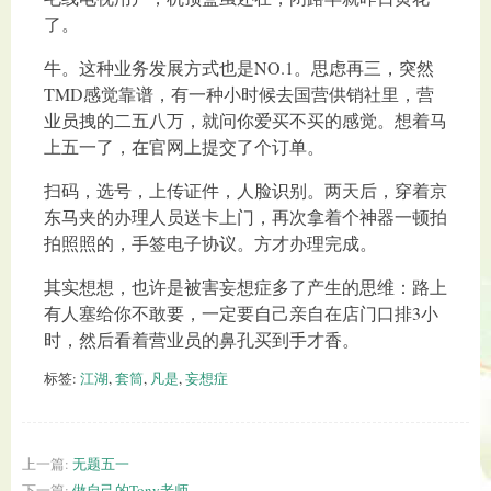
了。
牛。这种业务发展方式也是NO.1。思虑再三，突然
TMD感觉靠谱，有一种小时候去国营供销社里，营
业员拽的二五八万，就问你爱买不买的感觉。想着马
上五一了，在官网上提交了个订单。
扫码，选号，上传证件，人脸识别。两天后，穿着京
东马夹的办理人员送卡上门，再次拿着个神器一顿拍
拍照照的，手签电子协议。方才办理完成。
其实想想，也许是被害妄想症多了产生的思维：路上
有人塞给你不敢要，一定要自己亲自在店门口排3小
时，然后看着营业员的鼻孔买到手才香。
标签:
江湖
,
套筒
,
凡是
,
妄想症
上一篇:
无题五一
下一篇:
做自己的Tony老师