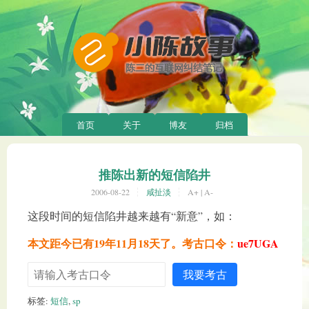
首页
关于
博友
归档
推陈出新的短信陷井
2006-08-22
咸扯淡
A+
|
A-
这段时间的短信陷井越来越有“新意”，如：
本文距今已有19年11月18天了。考古口令：
ue7UGA
我要考古
标签:
短信
,
sp