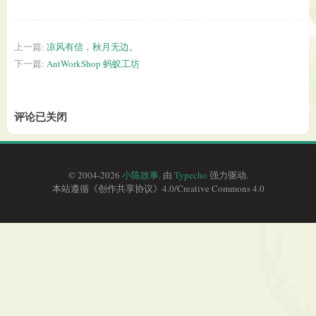
上一篇:
凉风有信，秋月无边。
下一篇:
AntWorkShop 蚂蚁工坊
评论已关闭
© 2004-2026
小陈故事
. 由
Typecho
强力驱动.
本站遵循《
创作共享协议
》4.0/
Creative Commons 4.0