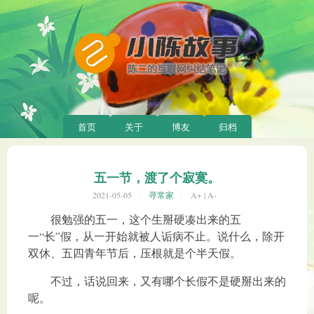
首页
关于
博友
归档
五一节，渡了个寂寞。
2021-05-05
寻常家
A+
|
A-
很勉强的五一，这个生掰硬凑出来的五
一“长”假，从一开始就被人诟病不止。说什么，除开
双休、五四青年节后，压根就是个半天假。
不过，话说回来，又有哪个长假不是硬掰出来的
呢。