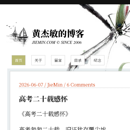
黄杰敏的博客
JIEMIN.COM © SINCE 2006
首页
关于
留言
目录
纪念
2026-06-07 /
JieMin
/
6 Comments
高考二十载感怀
《高考二十载感怀》
高考匆匆二十载，旧证犹存覆尘埃。