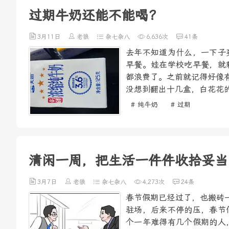
过期牛奶还能不能喝？
3月11日
老狼
杂七杂八
6,636次
41条
去年不知道为什么，一下子
早餐。娃在学校吃早餐，就
都浪费了。之前就记得好像
没想到翻出十几盒，白花花的
# 纯牛奶
# 过期
清闲一周，把生活一件件收拾妥当
3月7日
老狼
杂七杂八
4,273次
24条
春节假期已经过了，也搬砖
驻场，后来不停的压，春节
个一年难得有几个假期的人