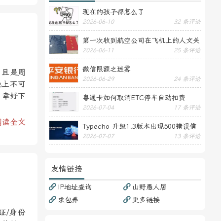
现在的孩子都怎么了
2026-06-10
32 条评论
第一次收到航空公司在飞机上的人文关
2026-06-11
25 条评论
怀——送生日贺卡
微信限额之迷雾
，且是周
2026-06-29
24 条评论
晚上不可
，幸好下
粤通卡如何取消ETC停车自动扣费
2026-07-04
17 条评论
阅读全文
Typecho 升级1.3版本出现500错误信
2026-07-07
13 条评论
息
友情链接
IP地址查询
山野愚人居
求包养
更多链接
证/身份