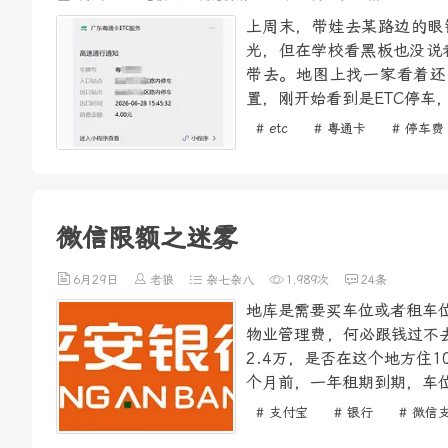
上周末，带娃去某路边的眼
光，但在学校看黑板也没说
带去。地图上找一家看着还
置，刚开始看到是ETC停车
# etc
# 粤通卡
# 停车费
微信限额之迷雾
6月29日
老狼
杂七杂八
1,989次
24条
地库是需要买车位或者租车位
物业管理费，何必跟钱过不去
2.4万，是否在这个地方住
个月前，一年租期到期，车位
# 支付宝
# 银行
# 微信