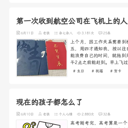
第一次收到航空公司在飞机上的人
6月11日
老狼
杂七杂八
3,181次
25条
上个月，因工作关系需要到
五，周四才通知我，按以往
能浪费自己的时间，就拖到
午2点之前能赶到。早上飞过
# 生日
# 祝福
# 贺卡
现在的孩子都怎么了
6月10日
老狼
个人心情
2,880次
32条
高考刚考完，高考算是一个