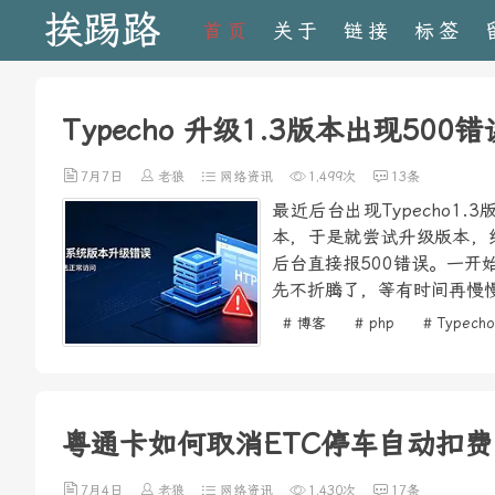
挨踢路
首页
关于
链接
标签
Typecho 升级1.3版本出现500
7月7日
老狼
网络资讯
1,499次
13条
最近后台出现Typecho
本，于是就尝试升级版本，
后台直接报500错误。一
先不折腾了，等有时间再慢慢
# 博客
# php
# Typecho
粤通卡如何取消ETC停车自动扣费
7月4日
老狼
网络资讯
1,430次
17条