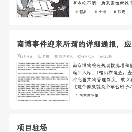
有点吃不消，后来索性就找个
# 假期
# 生活
# 职场
南博事件迎来所谓的详细通报，应
2月9日
老狼
网络资讯
4,975次
20条
南京博物院违规调拨庞增和
追回入库，1幅仍在追查。
将完善文物管理制度，成立
《这个国度就是个草台班子之
# 南京博物馆
项目驻场