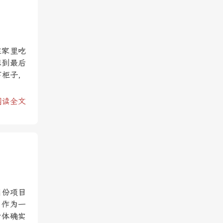
在家里吃
想到最后
下柜子，
阅读全文
月份项目
，作为一
身体确实