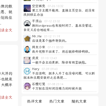
轻微的散
空空裤兜
07-26 10:32
第三方主题不能用，直接主页空白，还没有
意愿，就
找到修正办法
的划线位
平顶山
07-12 23:02
.
换Wordpress也有段时间了，基本没管过，
阅读全文
自定义后台地址有...
Mr.He
07-12 11:19
应该是某个插件导致的。
网友小宋
07-11 00:53
我升完降不回来了，然后就修啊修啊修。
皮皮
07-10 13:43
一般不会主动更新，除非有明显缺陷。
Hary
07-09 09:40
0大洋的
不应该啊，挺多人升了也没啥问题，可以新
版本和主题安装好之后再把...
年也就是
石樱灯笼
。大概半
07-08 23:14
千万别在没时间没精力的时候升级
阅读全文
热评文章
热门文章
随机文章