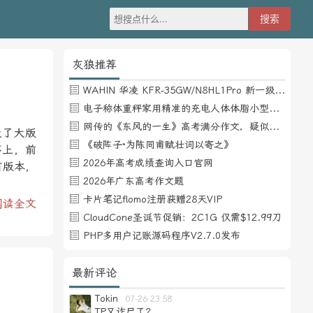
灰狼推荐
WAHIN 华凌 KFR-35GW/N8HL1Pro 新一级能效 壁挂式空调 1.5匹
电子称体重秤家用精准的充电人体体脂小型称重支持HUAWEI HiLink
网传的《东风的一生》高考满分作文，疑似自媒体或其他渠道炒作
级了大版
《破阵子·为陈同甫赋壮词以寄之》
序上，前
2026年高考成绩查询入口官网
有版本，
2026年广东高考作文题
卡片笔记flomo注册获赠28天VIP
阅读全文
CloudCone圣诞节促销：2C1G 仅需$12.99刀
PHP多用户记账源码程序V2.7.0发布
最新评论
Tokin
07-26 23:58
TP又诈尸了？